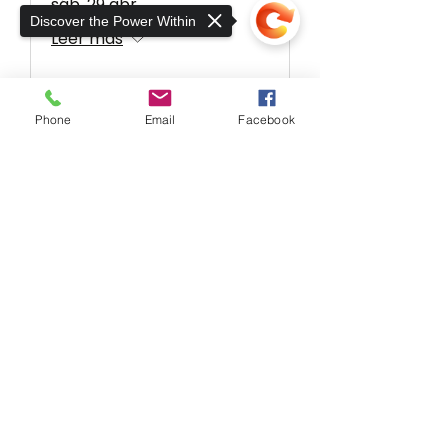
sáb, 29 abr
Discover the Power Within
Leer más
Detalles
Phone
Email
Facebook
Sorry, the checkout page does not
support sharing
Copied to clipboard
Múltiples fechas
Tervis with Tea with
Intention
jue, 23 mar